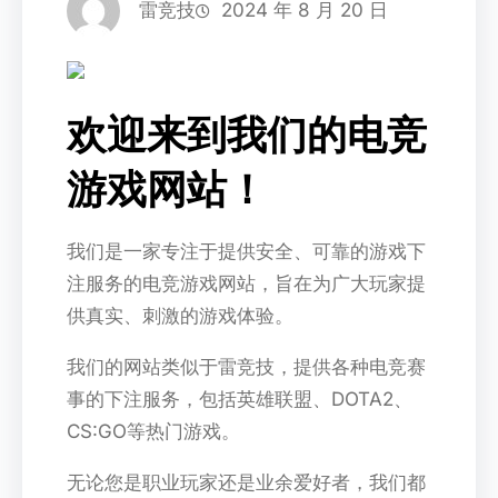
雷竞技
2024 年 8 月 20 日
欢迎来到我们的电竞
游戏网站！
我们是一家专注于提供安全、可靠的游戏下
注服务的电竞游戏网站，旨在为广大玩家提
供真实、刺激的游戏体验。
我们的网站类似于雷竞技，提供各种电竞赛
事的下注服务，包括英雄联盟、DOTA2、
CS:GO等热门游戏。
无论您是职业玩家还是业余爱好者，我们都