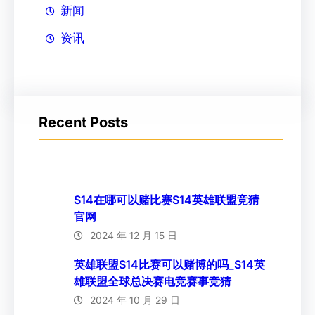
新闻
资讯
Recent Posts
S14在哪可以赌比赛S14英雄联盟竞猜
官网
2024 年 12 月 15 日
英雄联盟S14比赛可以赌博的吗_S14英
雄联盟全球总决赛电竞赛事竞猜
2024 年 10 月 29 日