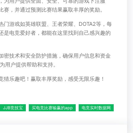
，为用户提供全面、安全、可靠的游戏下注服
比赛，并通过预测比赛结果赢取丰厚的奖励。
门游戏如英雄联盟、王者荣耀、DOTA2等，每
还是电竞爱好者，都能在这里找到自己感兴趣的
加密技术和安全防护措施，确保用户信息和资金
时为用户提供帮助和支持。
竞猜乐趣吧！赢取丰厚奖励，感受无限乐趣！
JJB竞技宝
买电竞比赛输赢的app
电竞实时数据网