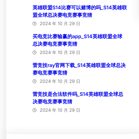
英雄联盟S14比赛可以赌博的吗_S14英雄联
盟全球总决赛电竞赛事竞猜
2024 年 10 月 29 日
买电竞比赛输赢的app_S14英雄联盟全球
总决赛电竞赛事竞猜
2024 年 10 月 29 日
雷竞技ray官网下载_S14英雄联盟全球总决
赛电竞赛事竞猜
2024 年 10 月 29 日
雷竞技是合法软件吗_S14英雄联盟全球总
决赛电竞赛事竞猜
2024 年 10 月 29 日