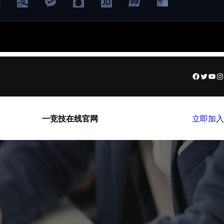
Facebo
Twitte
You
In
一竞技在线官网
立即加入