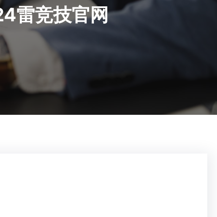
24雷竞技官网