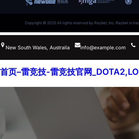
跳
New South Wales, Australia
info@example.com
至
内
容
首页–雷竞技-雷竞技官网_DOTA2,L