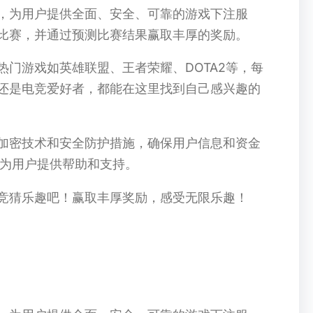
，为用户提供全面、安全、可靠的游戏下注服
比赛，并通过预测比赛结果赢取丰厚的奖励。
门游戏如英雄联盟、王者荣耀、DOTA2等，每
还是电竞爱好者，都能在这里找到自己感兴趣的
加密技术和安全防护措施，确保用户信息和资金
时为用户提供帮助和支持。
竞猜乐趣吧！赢取丰厚奖励，感受无限乐趣！