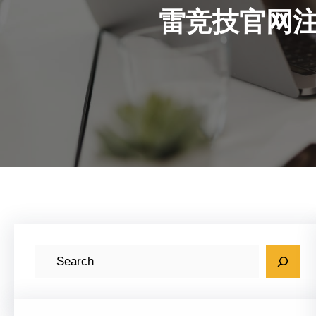
雷竞技官网注
搜
索