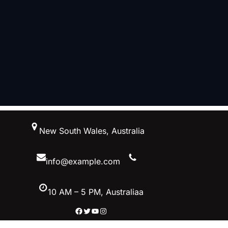
New South Wales, Australia
info@example.com
10 AM – 5 PM, Australiaa
Facebook
Twitter
YouTube
Instagram