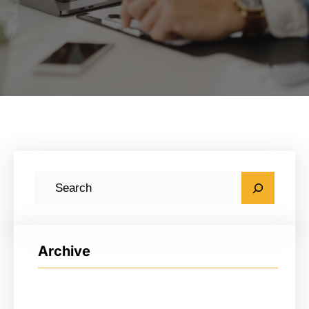
搜
索
Archive