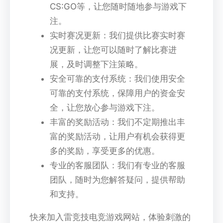
CS:GO等，让您随时随地参与游戏下
注。
实时赛况更新：我们提供比赛实时赛
况更新，让您可以随时了解比赛进
展，及时调整下注策略。
安全可靠的支付系统：我们使用安全
可靠的支付系统，保障用户的资金安
全，让您放心参与游戏下注。
丰富的奖励活动：我们不定期推出丰
富的奖励活动，让用户有机会获得更
多的奖励，享受更多的优惠。
专业的客服团队：我们有专业的客服
团队，随时为您解答疑问，提供帮助
和支持。
快来加入雷竞技电竞游戏网站，体验刺激的