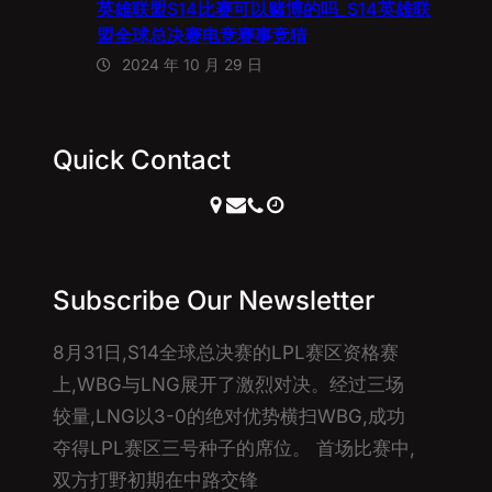
英雄联盟S14比赛可以赌博的吗_S14英雄联
盟全球总决赛电竞赛事竞猜
2024 年 10 月 29 日
Quick Contact
Subscribe Our Newsletter
8月31日,S14全球总决赛的LPL赛区资格赛
上,WBG与LNG展开了激烈对决。经过三场
较量,LNG以3-0的绝对优势横扫WBG,成功
夺得LPL赛区三号种子的席位。 首场比赛中,
双方打野初期在中路交锋