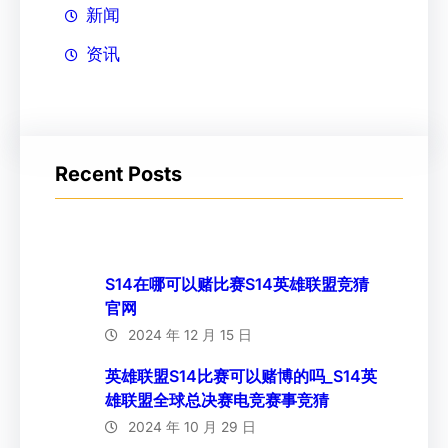
新闻
资讯
Recent Posts
S14在哪可以赌比赛S14英雄联盟竞猜
官网
2024 年 12 月 15 日
英雄联盟S14比赛可以赌博的吗_S14英
雄联盟全球总决赛电竞赛事竞猜
2024 年 10 月 29 日