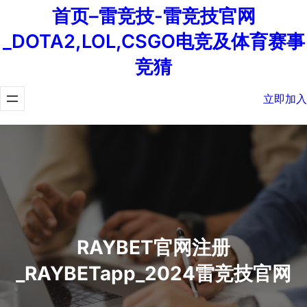
首页–雷竞技-雷竞技官网
_DOTA2,LOL,CSGO电竞及体育赛事
竞猜
立即加入
RAYBET官网注册
_RAYBETapp_2024雷竞技官网