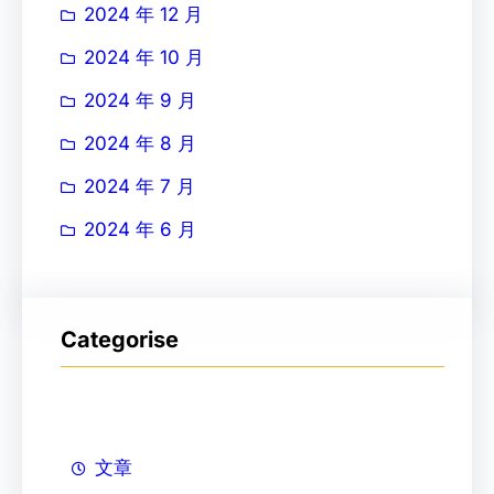
2024 年 12 月
2024 年 10 月
2024 年 9 月
2024 年 8 月
2024 年 7 月
2024 年 6 月
Categorise
文章