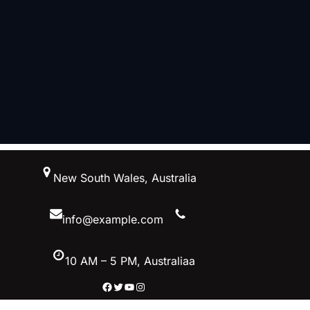
New South Wales, Australia
info@example.com
10 AM – 5 PM, Australiaa
Facebook
Twitter
YouTube
Instagram