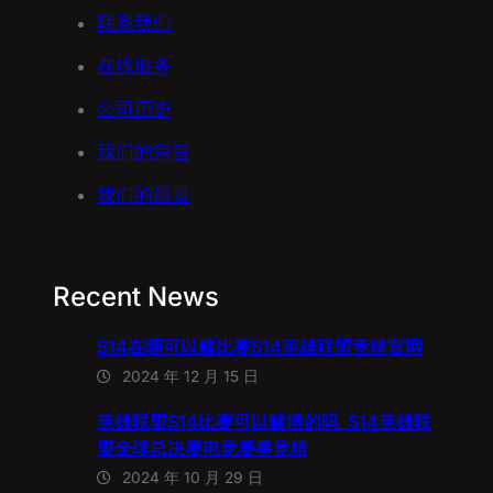
联系我们
在线服务
公司历史
我们的宗旨
我们的愿景
Recent News
S14在哪可以赌比赛S14英雄联盟竞猜官网
2024 年 12 月 15 日
英雄联盟S14比赛可以赌博的吗_S14英雄联
盟全球总决赛电竞赛事竞猜
2024 年 10 月 29 日