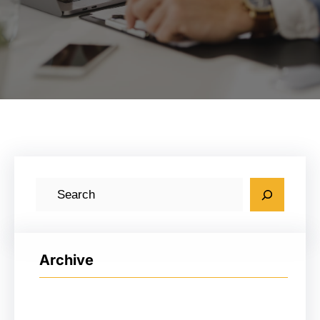
搜
索
Archive