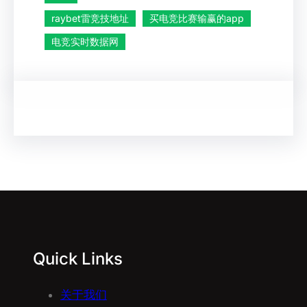
raybet雷竞技地址
买电竞比赛输赢的app
电竞实时数据网
Quick Links
关于我们