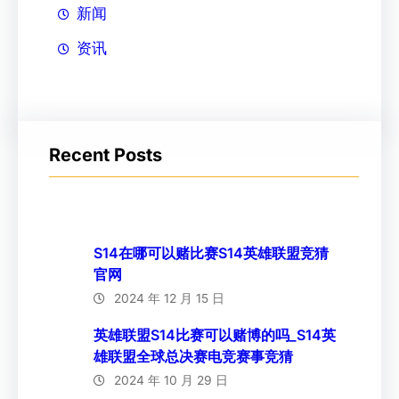
新闻
资讯
Recent Posts
S14在哪可以赌比赛S14英雄联盟竞猜
官网
2024 年 12 月 15 日
英雄联盟S14比赛可以赌博的吗_S14英
雄联盟全球总决赛电竞赛事竞猜
2024 年 10 月 29 日