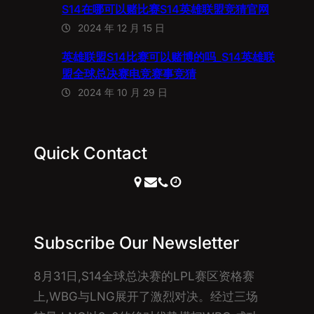
S14在哪可以赌比赛S14英雄联盟竞猜官网
2024 年 12 月 15 日
英雄联盟S14比赛可以赌博的吗_S14英雄联
盟全球总决赛电竞赛事竞猜
2024 年 10 月 29 日
Quick Contact
Subscribe Our Newsletter
8月31日,S14全球总决赛的LPL赛区资格赛
上,WBG与LNG展开了激烈对决。经过三场