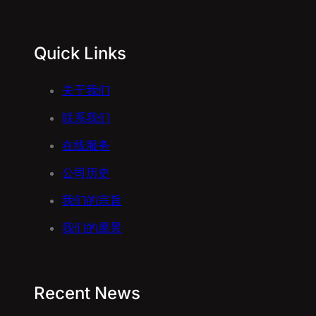
Quick Links
关于我们
联系我们
在线服务
公司历史
我们的宗旨
我们的愿景
Recent News