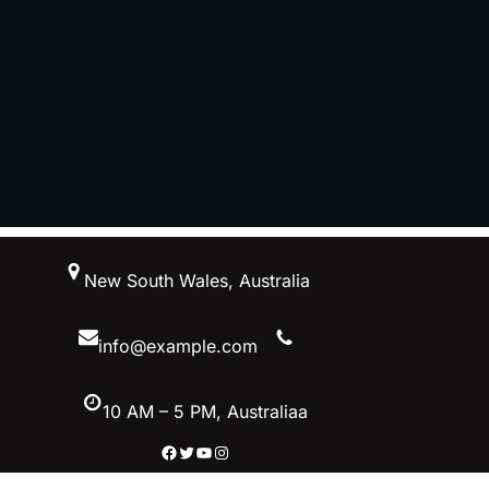
New South Wales, Australia
info@example.com
10 AM – 5 PM, Australiaa
Facebook
Twitter
YouTube
Instagram