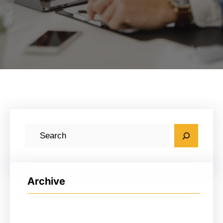
搜
索
Archive