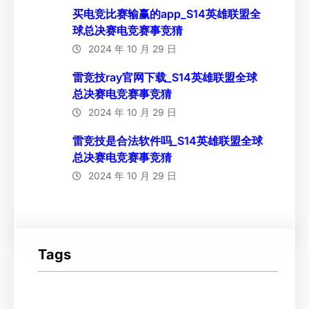
买电竞比赛输赢的app_S14英雄联盟全
球总决赛电竞赛事竞猜
2024 年 10 月 29 日
雷竞技ray官网下载_S14英雄联盟全球
总决赛电竞赛事竞猜
2024 年 10 月 29 日
雷竞技是合法软件吗_S14英雄联盟全球
总决赛电竞赛事竞猜
2024 年 10 月 29 日
Tags