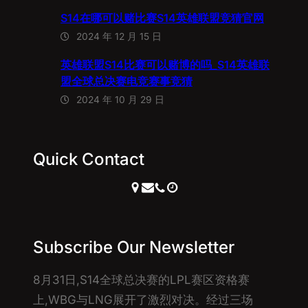
S14在哪可以赌比赛S14英雄联盟竞猜官网
2024 年 12 月 15 日
英雄联盟S14比赛可以赌博的吗_S14英雄联
盟全球总决赛电竞赛事竞猜
2024 年 10 月 29 日
Quick Contact
Subscribe Our Newsletter
8月31日,S14全球总决赛的LPL赛区资格赛
上,WBG与LNG展开了激烈对决。经过三场