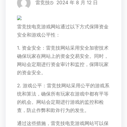
雷竞技
2024 年 8 月 12 日
雷竞技电竞游戏网站通过以下方式保障资金
安全和游戏公平性：
1. 资金安全：雷竞技网站采用安全加密技术
确保玩家在网站上的资金交易安全。同时，
网站会定期进行资金审计和监控，保障玩家
的资金安全。
2. 游戏公平：雷竞技网站采用公平的游戏系
统和算法，确保所有玩家在游戏中都有平等
的机会。网站会定期进行游戏的监控和检
查，防止作弊和欺诈行为的发生。
通过这些措施，雷竞技电竞游戏网站可以保