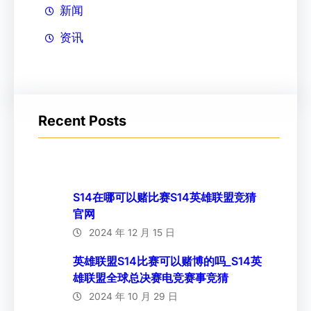
新闻
资讯
Recent Posts
S14在哪可以赌比赛S14英雄联盟竞猜
官网
2024 年 12 月 15 日
英雄联盟S14比赛可以赌博的吗_S14英
雄联盟全球总决赛电竞赛事竞猜
2024 年 10 月 29 日