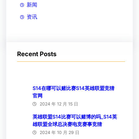
新闻
资讯
Recent Posts
S14在哪可以赌比赛S14英雄联盟竞猜
官网
2024 年 12 月 15 日
英雄联盟S14比赛可以赌博的吗_S14英
雄联盟全球总决赛电竞赛事竞猜
2024 年 10 月 29 日