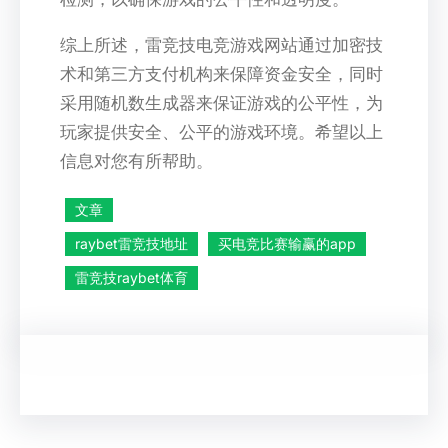
综上所述，雷竞技电竞游戏网站通过加密技
术和第三方支付机构来保障资金安全，同时
采用随机数生成器来保证游戏的公平性，为
玩家提供安全、公平的游戏环境。希望以上
信息对您有所帮助。
文章
raybet雷竞技地址
买电竞比赛输赢的app
雷竞技raybet体育