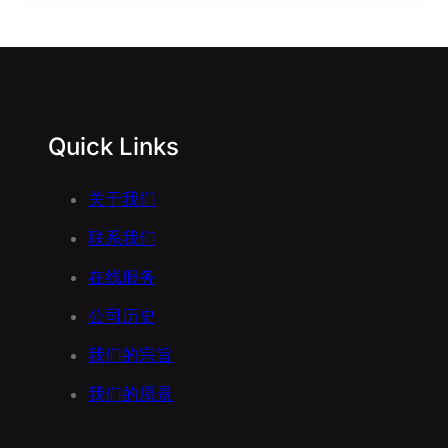
Quick Links
关于我们
联系我们
在线服务
公司历史
我们的宗旨
我们的愿景