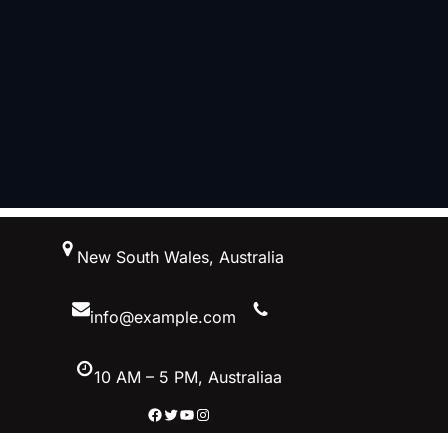
New South Wales, Australia
info@example.com
10 AM – 5 PM, Australiaa
Facebook
Twitter
YouTube
Instagram