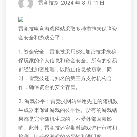
雷竞技
2024 年 8 月 11 日
雷竞技电竞游戏网站采取多种措施来保障资
金安全和游戏公平：
1. 资金安全：雷竞技采用SSL加密技术来确
保玩家的个人信息和资金安全。所有的交易
都经过加密处理，以防止信息被窃取。同
时，雷竞技还与知名的第三方支付机构合
作，确保资金的安全存管。
2. 游戏公平：雷竞技网站采用先进的随机数
生成器来保证游戏的公平性。所有的游戏结
果都是完全随机生成的，不受外部因素影
响。此外，雷竞技还定期对游戏进行审核和
检测，以确保游戏的公平性和透明度。