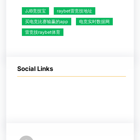
JJB竞技宝
raybet雷竞技地址
买电竞比赛输赢的app
电竞实时数据网
雷竞技raybet体育
Social Links
Facebook
Twitter
LinkedIn
Instagram