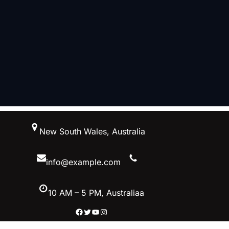
New South Wales, Australia
info@example.com
10 AM – 5 PM, Australiaa
Facebook
Twitter
YouTube
Instagram