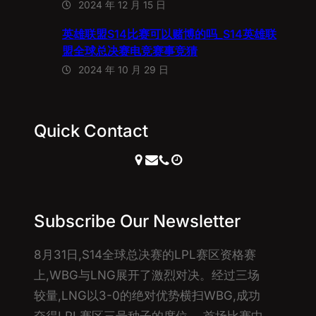
2024 年 12 月 15 日
英雄联盟S14比赛可以赌博的吗_S14英雄联
盟全球总决赛电竞赛事竞猜
2024 年 10 月 29 日
Quick Contact
Subscribe Our Newsletter
8月31日,S14全球总决赛的LPL赛区资格赛
上,WBG与LNG展开了激烈对决。经过三场
较量,LNG以3-0的绝对优势横扫WBG,成功
夺得LPL赛区三号种子的席位。 首场比赛中,