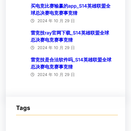
买电竞比赛输赢的app_S14英雄联盟全
球总决赛电竞赛事竞猜
2024 年 10 月 29 日
雷竞技ray官网下载_S14英雄联盟全球
总决赛电竞赛事竞猜
2024 年 10 月 29 日
雷竞技是合法软件吗_S14英雄联盟全球
总决赛电竞赛事竞猜
2024 年 10 月 29 日
Tags