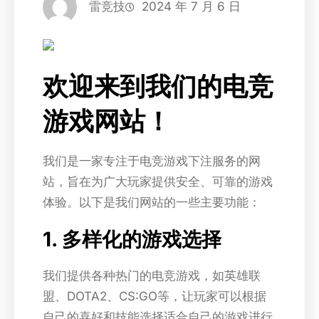
雷竞技
2024 年 7 月 6 日
欢迎来到我们的电竞
游戏网站！
我们是一家专注于电竞游戏下注服务的网
站，旨在为广大玩家提供安全、可靠的游戏
体验。以下是我们网站的一些主要功能：
1. 多样化的游戏选择
我们提供各种热门的电竞游戏，如英雄联
盟、DOTA2、CS:GO等，让玩家可以根据
自己的喜好和技能选择适合自己的游戏进行