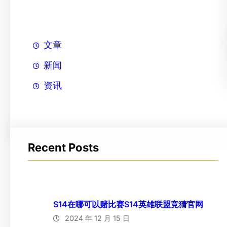
文章
新闻
资讯
Recent Posts
S14在哪可以赌比赛S14英雄联盟竞猜官网
2024 年 12 月 15 日