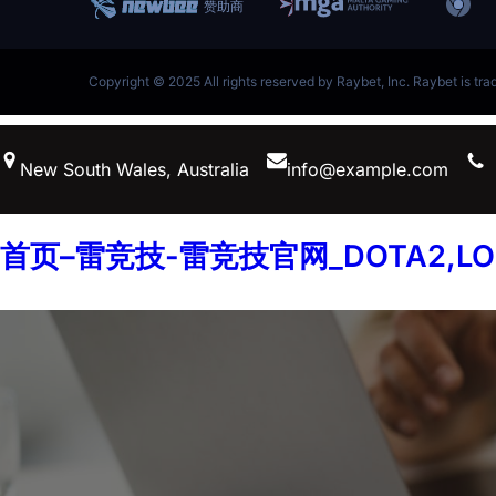
跳
New South Wales, Australia
info@example.com
至
内
容
首页–雷竞技-雷竞技官网_DOTA2,L