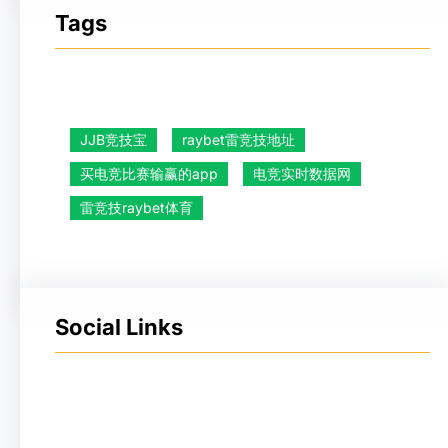
Tags
JJB竞技宝
raybet雷竞技地址
买电竞比赛输赢的app
电竞实时数据网
雷竞技raybet体育
Social Links
Facebook
Twitter
LinkedIn
Instagram