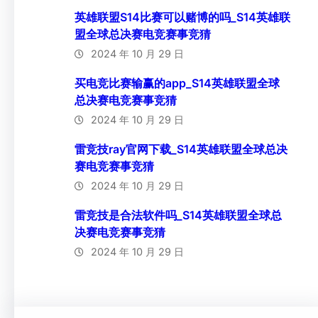
英雄联盟S14比赛可以赌博的吗_S14英雄联
盟全球总决赛电竞赛事竞猜
2024 年 10 月 29 日
买电竞比赛输赢的app_S14英雄联盟全球
总决赛电竞赛事竞猜
2024 年 10 月 29 日
雷竞技ray官网下载_S14英雄联盟全球总决
赛电竞赛事竞猜
2024 年 10 月 29 日
雷竞技是合法软件吗_S14英雄联盟全球总
决赛电竞赛事竞猜
2024 年 10 月 29 日