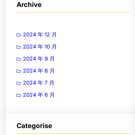
Archive
2024 年 12 月
2024 年 10 月
2024 年 9 月
2024 年 8 月
2024 年 7 月
2024 年 6 月
Categorise