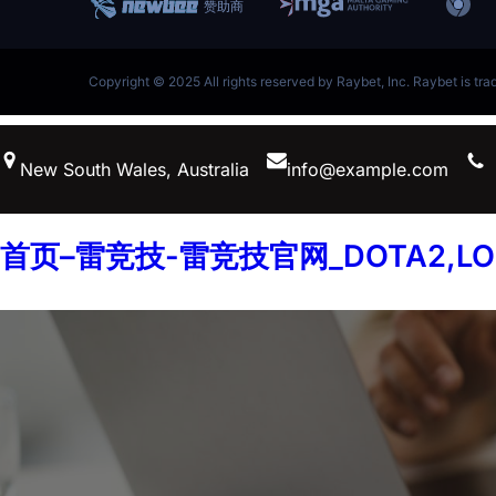
跳
New South Wales, Australia
info@example.com
至
内
容
首页–雷竞技-雷竞技官网_DOTA2,L