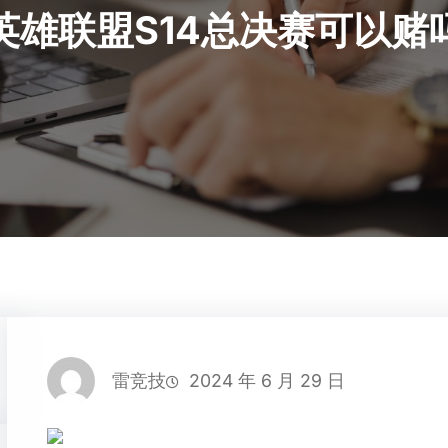
英雄联盟S14总决赛可以赌
雷竞技
2024 年 6 月 29 日