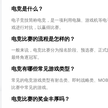
电竞是什么？
电子竞技简称电竞，是一项利用电脑、游戏机等电
戏进行对抗，以赢得比赛。
电竞比赛的流程是怎样的？
一般来说，电竞比赛分为报名阶段、预选赛、正式
最终角逐冠军。
电竞有哪些常见游戏类型？
常见的电竞游戏类型有射击类、即时战略类、MOBA类
比赛中常见的游戏。
电竞比赛的奖金丰厚吗？