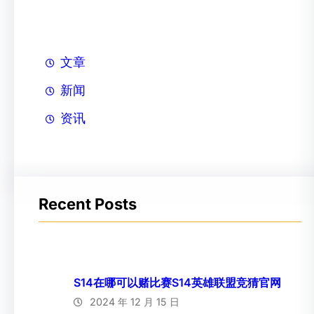
文章
新闻
资讯
Recent Posts
S14在哪可以赌比赛S14英雄联盟竞猜官网
2024 年 12 月 15 日