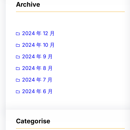
Archive
2024 年 12 月
2024 年 10 月
2024 年 9 月
2024 年 8 月
2024 年 7 月
2024 年 6 月
Categorise