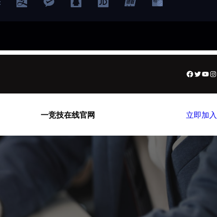
Facebo
Twitte
You
In
一竞技在线官网
立即加入