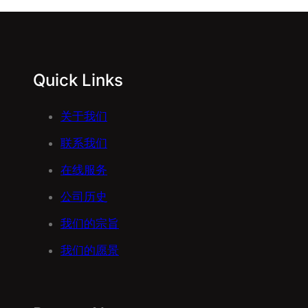
Quick Links
关于我们
联系我们
在线服务
公司历史
我们的宗旨
我们的愿景