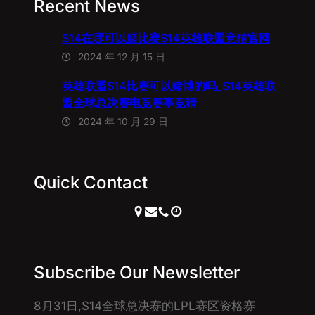
Recent News
S14在哪可以赌比赛S14英雄联盟竞猜官网
2024 年 12 月 15 日
英雄联盟S14比赛可以赌博的吗_S14英雄联
盟全球总决赛电竞赛事竞猜
2024 年 10 月 29 日
Quick Contact
Subscribe Our Newsletter
8月31日,S14全球总决赛的LPL赛区资格赛