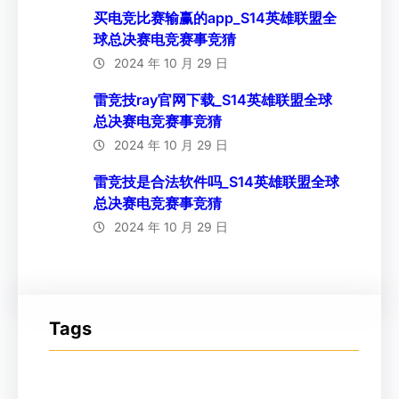
买电竞比赛输赢的app_S14英雄联盟全
球总决赛电竞赛事竞猜
2024 年 10 月 29 日
雷竞技ray官网下载_S14英雄联盟全球
总决赛电竞赛事竞猜
2024 年 10 月 29 日
雷竞技是合法软件吗_S14英雄联盟全球
总决赛电竞赛事竞猜
2024 年 10 月 29 日
Tags