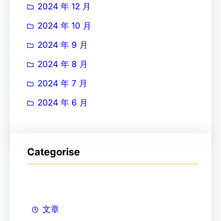
2024 年 12 月
2024 年 10 月
2024 年 9 月
2024 年 8 月
2024 年 7 月
2024 年 6 月
Categorise
文章