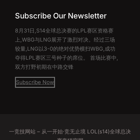
Subscribe Our Newsletter
8月31日,S14全球总决赛的LPL赛区资格赛
上,WBG与LNG展开了激烈对决。经过三场
较量,LNG以3-0的绝对优势横扫WBG,成功
夺得LPL赛区三号种子的席位。 首场比赛中,
双方打野初期在中路交锋
Subscribe Now
一竞技网站 – 从一开始·竞无止境 LOL(s14)全球总决