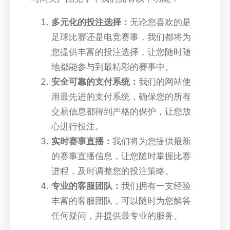
多元化的投注选择：
无论您喜欢的是
足球比赛还是电竞赛事，我们都将为
您提供丰富的投注选择，让您随时随
地都能参与到最精彩的赛事中。
安全可靠的支付系统：
我们的网站使
用最先进的支付系统，确保您的所有
交易信息都得到严格的保护，让您放
心进行投注。
实时赛事直播：
我们将为您提供最新
的赛事直播信息，让您随时掌握比赛
进程，及时调整您的投注策略。
专业的客服团队：
我们拥有一支经验
丰富的客服团队，可以随时为您解答
任何疑问，并提供最专业的服务。