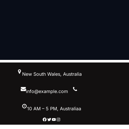
New South Wales, Australia
info@example.com
10 AM – 5 PM, Australiaa
Facebook
Twitter
YouTube
Instagram