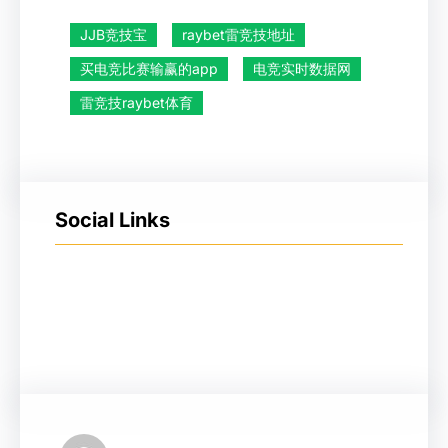
JJB竞技宝
raybet雷竞技地址
买电竞比赛输赢的app
电竞实时数据网
雷竞技raybet体育
Social Links
Facebook
Twitter
LinkedIn
Instagram