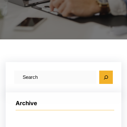
搜
索
Archive