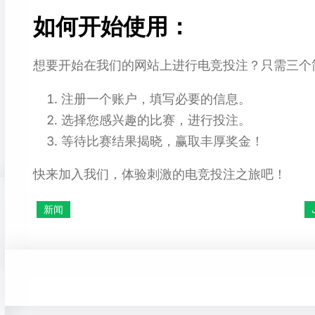
如何开始使用：
想要开始在我们的网站上进行电竞投注？只需三个
注册一个账户，填写必要的信息。
选择您感兴趣的比赛，进行投注。
等待比赛结果揭晓，赢取丰厚奖金！
快来加入我们，体验刺激的电竞投注之旅吧！
新闻