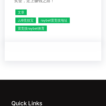
奖金，走上赚钱之路！
文章
JJB竞技宝
raybet雷竞技地址
雷竞技raybet体育
Quick Links