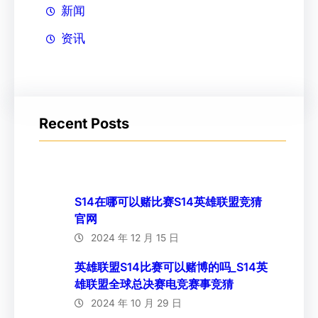
新闻
资讯
Recent Posts
S14在哪可以赌比赛S14英雄联盟竞猜
官网
2024 年 12 月 15 日
英雄联盟S14比赛可以赌博的吗_S14英
雄联盟全球总决赛电竞赛事竞猜
2024 年 10 月 29 日