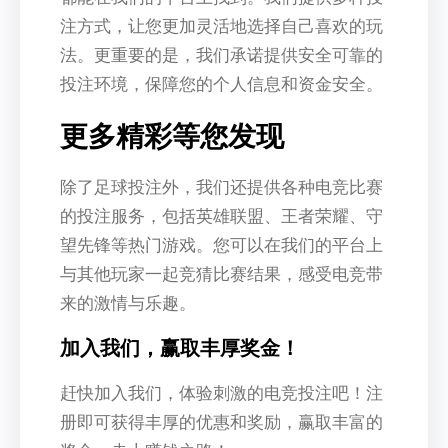
注方式，让您更加灵活地选择自己喜欢的玩
法。更重要的是，我们承诺提供安全可靠的
投注环境，保障您的个人信息和资金安全。
更多精彩等您发现
除了足球投注外，我们还提供各种电竞比赛
的投注服务，包括英雄联盟、王者荣耀、守
望先锋等热门游戏。您可以在我们的平台上
与其他玩家一起竞猜比赛结果，感受电竞带
来的激情与乐趣。
加入我们，赢取丰厚奖金！
赶快加入我们，体验刺激的电竞投注吧！注
册即可获得丰厚的优惠和奖励，赢取丰富的