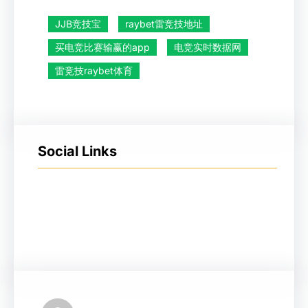
JJB竞技宝
raybet雷竞技地址
买电竞比赛输赢的app
电竞实时数据网
雷竞技raybet体育
Social Links
Facebook
Twitter
LinkedIn
Instagram