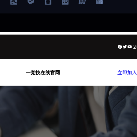
Facebo
Twitte
You
In
一竞技在线官网
立即加入