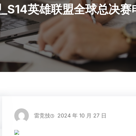
盟_S14英雄联盟全球总决
雷竞技
2024 年 10 月 27 日