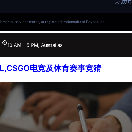
10 AM – 5 PM, Australiaa
OL,CSGO电竞及体育赛事竞猜