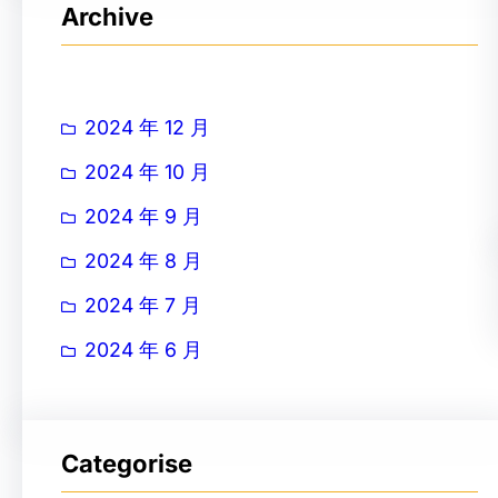
Archive
2024 年 12 月
2024 年 10 月
2024 年 9 月
2024 年 8 月
2024 年 7 月
2024 年 6 月
Categorise