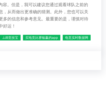
关内容。但是，我可以建议您通过观看球队之前的
息，从而做出更准确的猜测。此外，您也可以关
更多的信息和参考意见。最重要的是，谨慎对待
中好运！
JJB竞技宝
买电竞比赛输赢的app
电竞实时数据网