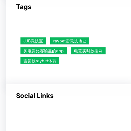
Tags
JJB竞技宝
raybet雷竞技地址
买电竞比赛输赢的app
电竞实时数据网
雷竞技raybet体育
Social Links
Facebook
Twitter
LinkedIn
Instagram