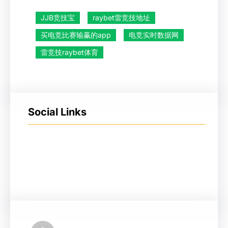
JJB竞技宝
raybet雷竞技地址
买电竞比赛输赢的app
电竞实时数据网
雷竞技raybet体育
Social Links
Facebook
Twitter
LinkedIn
Instagram