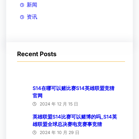
新闻
资讯
Recent Posts
S14在哪可以赌比赛S14英雄联盟竞猜
官网
2024 年 12 月 15 日
英雄联盟S14比赛可以赌博的吗_S14英
雄联盟全球总决赛电竞赛事竞猜
2024 年 10 月 29 日