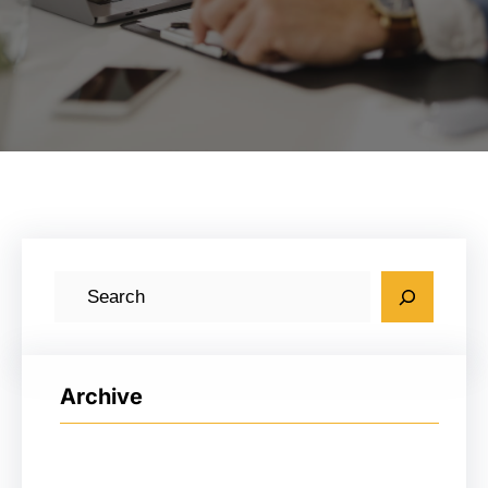
搜
索
Archive