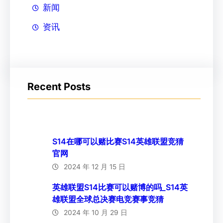
新闻
资讯
Recent Posts
S14在哪可以赌比赛S14英雄联盟竞猜
官网
2024 年 12 月 15 日
英雄联盟S14比赛可以赌博的吗_S14英
雄联盟全球总决赛电竞赛事竞猜
2024 年 10 月 29 日