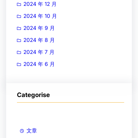
2024 年 12 月
2024 年 10 月
2024 年 9 月
2024 年 8 月
2024 年 7 月
2024 年 6 月
Categorise
文章