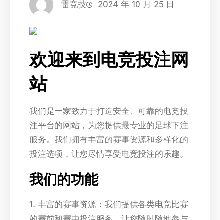
雷竞技
2024 年 10 月 25 日
欢迎来到电竞投注网
站
我们是一家致力于打造安全、可靠的电竞投
注平台的网站，为您提供最专业的足球下注
服务。我们拥有丰富的赛事资源和多样化的
投注选项，让您尽情享受电竞投注的乐趣。
我们的功能
1. 丰富的赛事资源：我们提供各类电竞比赛
的赛前和赛中投注服务，让您随时随地参与