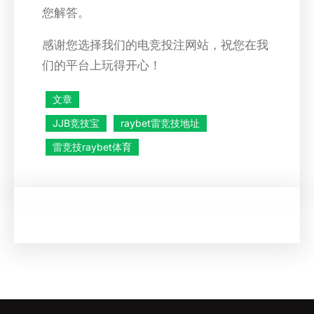
您解答。
感谢您选择我们的电竞投注网站，祝您在我
们的平台上玩得开心！
文章
JJB竞技宝
raybet雷竞技地址
雷竞技raybet体育