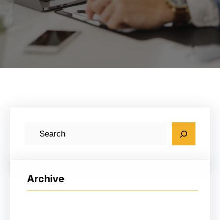
搜
索
Archive