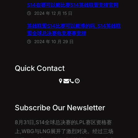
S14在哪可以赌比赛S14英雄联盟竞猜官网
2024 年 12 月 15 日
英雄联盟S14比赛可以赌博的吗_S14英雄联
盟全球总决赛电竞赛事竞猜
2024 年 10 月 29 日
Quick Contact
Subscribe Our Newsletter
8月31日,S14全球总决赛的LPL赛区资格赛
上,WBG与LNG展开了激烈对决。经过三场