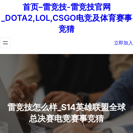
首页–雷竞技-雷竞技官网
_DOTA2,LOL,CSGO电竞及体育赛事
竞猜
立即加入
雷竞技怎么样_S14英雄联盟全球
总决赛电竞赛事竞猜