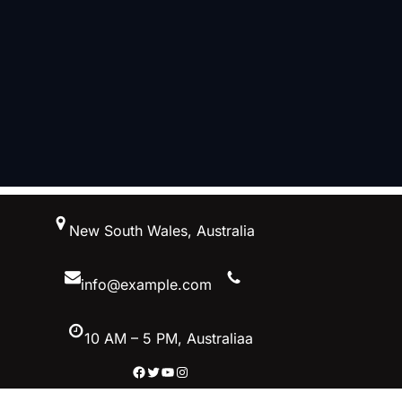
New South Wales, Australia
info@example.com
10 AM – 5 PM, Australiaa
Facebook
Twitter
YouTube
Instagram