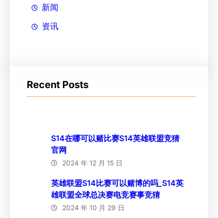
新闻
资讯
Recent Posts
S14在哪可以赌比赛S14英雄联盟竞猜
官网
2024 年 12 月 15 日
英雄联盟S14比赛可以赌博的吗_S14英
雄联盟全球总决赛电竞赛事竞猜
2024 年 10 月 29 日