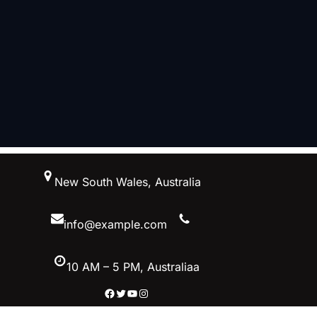
New South Wales, Australia
info@example.com
10 AM – 5 PM, Australiaa
Facebook
Twitter
YouTube
Instagram