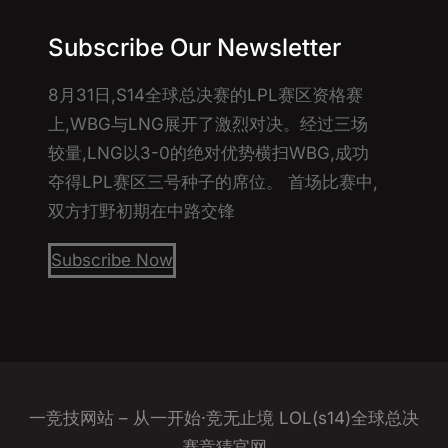
Subscribe Our Newsletter
8月31日,S14全球总决赛的LPL赛区资格赛
上,WBG与LNG展开了激烈对决。经过三场
较量,LNG以3-0的绝对优势横扫WBG,成功
夺得LPL赛区三号种子的席位。 首场比赛中,
双方打野初期在中路交锋
Subscribe Now
一竞技网站 – 从一开始·竞无止境 LOL(s14)全球总决
赛竞猜官网